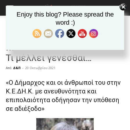
Enjoy this blog? Please spread the
word :)
Αρχική
ΕΦΗΜΕΡΙΔΑ
Άρθρα
ΕΦΗΜΕΡΙΔΑ
Άρθρα
Δημοφιλή άρθρα
ΚΑΙΣΑΡΙΑΝΗ
Νέα της Καισαριανής
Μ. Γραφίδου: «Καισάριον»:
Τι μέλλει γενέσθαι…
Από
Δ&Π
-
20 Οκτωβρίου 2021
blonde
«Ο Δήμαρχος και οι άνθρωποί του στην
lesbians
Κ.Ε.ΔΗ.Κ. με ανευθυνότητα και
very
hot
επιπολαιότητα οδήγησαν την υπόθεση
cam
σε αδιέξοδο»
show.
desi
xxx
brandi
lyons