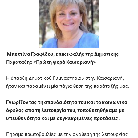
teaches
you
the
meaning
of
pain.
pornhun
hd
Μπεττίνα Γραφίδου, επικεφαλής της Δημοτικής
porn
Παράταξης «Πρώτη φορά Καισαριανή»
Η ύπαρξη Δημοτικού Γυμναστηρίου στην Καισαριανή,
ήταν και παραμένει μία πάγια θέση της παράταξής μας.
Γνωρίζοντας τη σπουδαιότητα του και το κοινωνικό
όφελος από τη λειτουργία του, τοποθετηθήκαμε με
υπευθυνότητα και με συγκεκριμένες προτάσεις.
Πήραμε πρωτοβουλίες με την ανάθεση της λειτουργίας