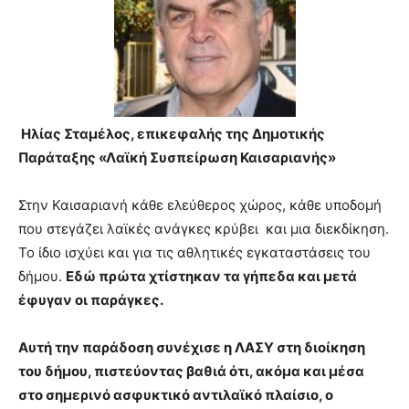
teaches
you
the
meaning
of
pain.
pornhun
Ηλίας Σταμέλος, επικεφαλής της Δημοτικής
hd
Παράταξης «Λαϊκή Συσπείρωση Καισαριανής»
porn
Στην Καισαριανή κάθε ελεύθερος χώρος, κάθε υποδομή
που στεγάζει λαϊκές ανάγκες κρύβει και μια διεκδίκηση.
Το ίδιο ισχύει και για τις αθλητικές εγκαταστάσεις του
δήμου.
Εδώ πρώτα χτίστηκαν τα γήπεδα και μετά
έφυγαν οι παράγκες.
Αυτή την παράδοση συνέχισε η ΛΑΣΥ στη διοίκηση
του δήμου, πιστεύοντας βαθιά ότι, ακόμα και μέσα
στο σημερινό ασφυκτικό αντιλαϊκό πλαίσιο, ο