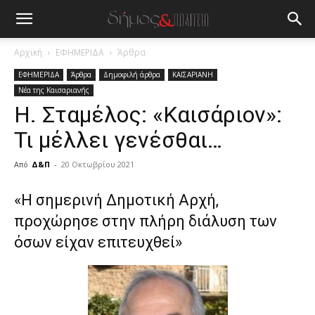
Αρχική
ΕΦΗΜΕΡΙΔΑ
Άρθρα
ΕΦΗΜΕΡΙΔΑ
Άρθρα
Δημοφιλή άρθρα
ΚΑΙΣΑΡΙΑΝΗ
Νέα της Καισαριανής
Η. Σταμέλος: «Καισάριον»:
Τι μέλλει γενέσθαι…
Από
Δ&Π
-
20 Οκτωβρίου 2021
blonde
«Η σημερινή Δημοτική Αρχή,
lesbians
προχώρησε στην πλήρη διάλυση των
very
hot
όσων είχαν επιτευχθεί»
cam
show.
desi
xxx
brandi
lyons