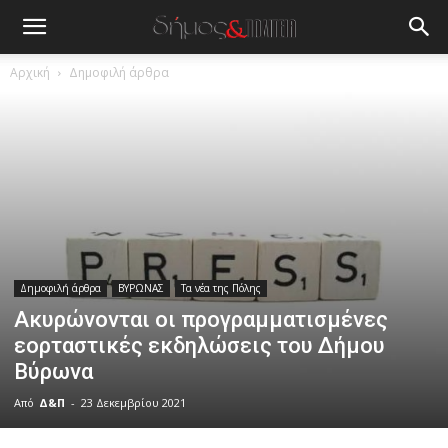
Αρχική
Δημοφιλή άρθρα
Δημοφιλή άρθρα
ΒΥΡΩΝΑΣ
Τα νέα της Πόλης
Ακυρώνονται οι προγραμματισμένες
εορταστικές εκδηλώσεις του Δήμου
Βύρωνα
Από
Δ&Π
-
23 Δεκεμβρίου 2021
blonde