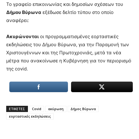
lesbians
Το γραφείο επικοινωνίας και δημοσίων σχέσεων του
very
Δήμου Βύρωνα
εξέδωσε δελτίο τύπου στο οποίο
hot
αναφέρει:
cam
show.
desi
xxx
Ακυρώνονται
οι προγραμματισμένες εορταστικές
brandi
εκδηλώσεις του Δήμου Βύρωνα, για την Παραμονή των
lyons
Χριστουγέννων και της Πρωτοχρονιάς, μετά τα νέα
teaches
μέτρα που ανακοίνωσε η Κυβέρνηση για τον περιορισμό
you
της covid.
the
meaning
of
pain.
pornhun
hd
porn
ΕΤΙΚΕΤΕΣ
Covid
ακύρωση
Δήμος Βύρωνα
εορταστικές εκδηλώσεις