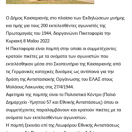
you
the
meaning
Ο Δήμος Καισαριανής στο πλαίσιο των Εκδηλώσεων μνήμης
of
και τιμής για τους 200 εκτελεσθέντες αγωνιστές της
pain.
Πρωτομαγιάς του 1944, διοργανώνει Πικετοφορία την
pornhun
hd
Κυριακή 8 Μαΐου 2022
porn
Η Πικετοφορία είναι πομπή στην οποία οι συμμετέχοντες
κρατούν πικέτες με τα ονόματα των αγωνιστών που
εκτελέσθηκαν μέσα στο Σκοπευτήριο της Καισαριανής από
τις Γερμανικές κατοχικές δυνάμεις ως αντίποινα για την
δράση της Αντιστασιακής Οργάνωσης του ΕΛΑΣ στους
Μολάους Λακωνίας στις 27/4/1944.
Αφετηρία της πομπής είναι το Πολιτιστικό Κέντρο (Παλιό
Δημαρχείο -Υμηττού 57 και Εθνικής Αντιστάσεως) όπου οι
συμμετέχοντες παραλαμβάνουν και κρατούν πικέτες με τα
ονόματα των εκτελεσθέντων αγωνιστών.
Η πομπή ξεκινάει επί της Λεωφόρου Εθνικής Αντιστάσεως