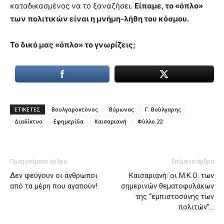
καταδικασμένος να το ξαναζήσει.
Είπαμε, το «όπλο»
των πολιτικών είναι η μνήμη-λήθη του κόσμου.
Το δικό μας «όπλο» το γνωρίζεις;
ΕΤΙΚΕΤΕΣ
Βουλγαροκτόνος
Βύρωνας
Γ. Βούλγαρης
Διαδίκτυο
Εφημερίδα
Καισαριανή
Φύλλο 22
Προηγούμενο άρθρο
Επόμενο άρθρο
Δεν φεύγουν οι άνθρωποι
Καισαριανή: οι Μ.Κ.Ο. των
από τα μέρη που αγαπούν!
σημερινών θεματοφυλάκων
της “εμπιστοσύνης των
πολιτών”…