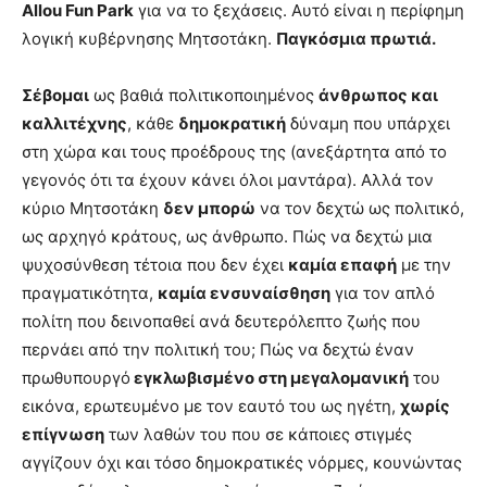
Allou Fun Park
για να το ξεχάσεις. Αυτό είναι η περίφημη
λογική κυβέρνησης Μητσοτάκη.
Παγκόσμια πρωτιά.
Σέβομαι
ως βαθιά πολιτικοποιημένος
άνθρωπος και
καλλιτέχνης
, κάθε
δημοκρατική
δύναμη που υπάρχει
στη χώρα και τους προέδρους της (ανεξάρτητα από το
γεγονός ότι τα έχουν κάνει όλοι μαντάρα). Αλλά τον
κύριο Μητσοτάκη
δεν μπορώ
να τον δεχτώ ως πολιτικό,
ως αρχηγό κράτους, ως άνθρωπο. Πώς να δεχτώ μια
ψυχοσύνθεση τέτοια που δεν έχει
καμία επαφή
με την
πραγματικότητα,
καμία ενσυναίσθηση
για τον απλό
πολίτη που δεινοπαθεί ανά δευτερόλεπτο ζωής που
περνάει από την πολιτική του; Πώς να δεχτώ έναν
πρωθυπουργό
εγκλωβισμένο στη μεγαλομανική
του
εικόνα, ερωτευμένο με τον εαυτό του ως ηγέτη,
χωρίς
επίγνωση
των λαθών του που σε κάποιες στιγμές
αγγίζουν όχι και τόσο δημοκρατικές νόρμες, κουνώντας