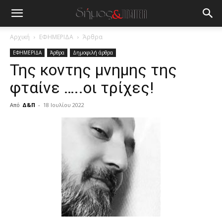
Αρχική
ΕΦΗΜΕΡΙΔΑ
Άρθρα
ΕΦΗΜΕΡΙΔΑ
Άρθρα
Δημοφιλή άρθρα
Της κοντης μνημης της
φταίνε …..οι τρίχες!
Από
Δ&Π
-
18 Ιουλίου 2022
blonde
lesbians
very
hot
cam
show.
desi
xxx
brandi
lyons
teaches