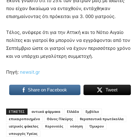
Έκανε γνωστό ότι το 25% των γιατρών μαζί με ιδιώτες
που είχαν δικαίωμα να ενταχθούν, εντάχθηκαν
επισημαίνοντας ότι πρόκειται για 3. 000 γιατρούς.
Τέλος, ανέφερε ότι για την Αττική και το Νότιο Αιγαίο
πολίτες και γιατροί θα μπορούν να εγγράφονται από τον
Σεπτέμβριο ώστε οι γιατροί να έχουν περισσότερο χρόνο
και να υπάρχει μεγαλύτερη συμμετοχή.
Πηγή:
newsit.gr
Share on Facebook
Tweet
ΕΤΙΚΕΤΕΣ
αντιικά φάρμακα
Ελλάδα
Εμβόλιο
επικαιροποιημένο
Θάνος Πλεύρης
θεραπευτικά πρωτόκολλα
ιατρικός φάκελος
Κορονοϊός
νόσηση
Όμικρον
υπουργός Υγείας