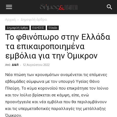
Αρχική
Δημοφιλή άρθρα
Δημοφιλή άρθρα
ΕΙΔΗΣΕΙΣ
Ελλαδα
Το φθινόπωρο στην Ελλάδα
τα επικαιροποιημένα
εμβόλια για την Όμικρον
Από
Δ&Π
-
12 Αυγούστου 2022
blonde
Νέα πτώση των κρουσμάτων αναμένεται τις επόμενες
lesbians
εβδομάδες σύμφωνα με τον υπουργό Υγείας Θάνο
very
Πλεύρη. Το κύμα κορονοϊού που επικράτησε τον Ιούνιο
hot
και τον Ιούλιο βρίσκεται σε κάμψη, είπε, ενώ
cam
show.
προανήγγειλε και νέα εμβόλια που θα περιλαμβάνουν
desi
xxx
και τις υπερμεταδοτικές παραλλαγές της μετάλλαξης
brandi
Όμικρον.