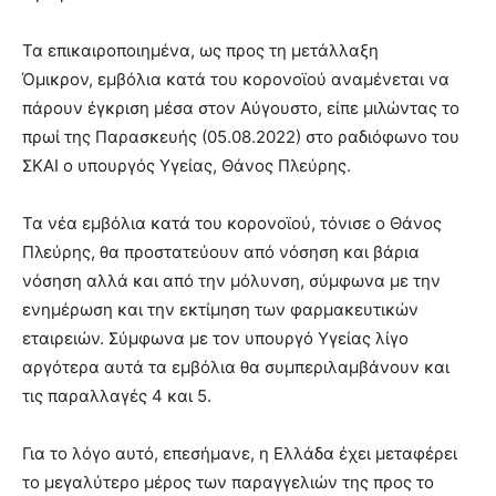
lyons
teaches
Τα επικαιροποιημένα, ως προς τη μετάλλαξη
you
the
Όμικρον, εμβόλια κατά του κορονοϊού αναμένεται να
meaning
πάρουν έγκριση μέσα στον Αύγουστο, είπε μιλώντας το
of
πρωί της Παρασκευής (05.08.2022) στο ραδιόφωνο του
pain.
ΣΚΑΙ ο υπουργός Υγείας, Θάνος Πλεύρης.
pornhun
hd
porn
Τα νέα εμβόλια κατά του κορονοϊού, τόνισε ο Θάνος
Πλεύρης, θα προστατεύουν από νόσηση και βάρια
νόσηση αλλά και από την μόλυνση, σύμφωνα με την
ενημέρωση και την εκτίμηση των φαρμακευτικών
εταιρειών. Σύμφωνα με τον υπουργό Υγείας λίγο
αργότερα αυτά τα εμβόλια θα συμπεριλαμβάνουν και
τις παραλλαγές 4 και 5.
Για το λόγο αυτό, επεσήμανε, η Ελλάδα έχει μεταφέρει
το μεγαλύτερο μέρος των παραγγελιών της προς το