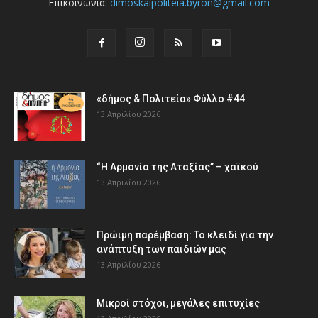
Επικοινωνία:
dimoskaipoliteia.byron@gmail.com
«δήμος & Πολιτεία» Φύλλο #44
13 Απριλίου 2026
“Η Αρμονία της Αταξίας” – χαϊκού
13 Απριλίου 2026
Πρώιμη παρέμβαση: Το κλειδί για την
ανάπτυξη των παιδιών µας
13 Απριλίου 2026
Μικροί στόχοι, μεγάλες επιτυχίες