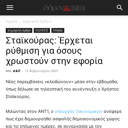
Αρχική
Δημοφιλή άρθρα
Δημοφιλή άρθρα
ΕΙΔΗΣΕΙΣ
Ελλαδα
Σταϊκούρας: Έρχεται
ρύθμιση για όσους
χρωστούν στην εφορία
Από
Δ&Π
-
13 Φεβρουαρίου 2023
blonde
Νέες παρεμβάσεις «κλειδώνουν» μέσα στην εβδομάδα,
lesbians
όπως δήλωσε σε τηλεοπτική του συνέντευξη ο Χρήστος
very
Σταϊκούρας.
hot
cam
show.
Μιλώντας στον ΑΝΤ1, ο
desi
υπουργός Οικονομικών
ανέφερε
xxx
πως έχει δημιουργηθεί ασφαλής δημοσιονομικός χώρος
brandi
και τις επόμενες ημέρες, σε συνεργασία με τον