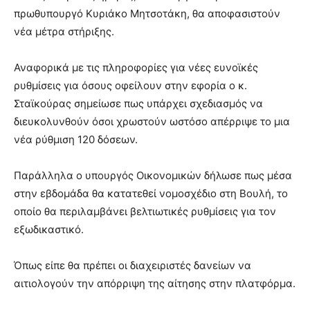
lyons
πρωθυπουργό Κυριάκο Μητσοτάκη, θα αποφασιστούν
teaches
νέα μέτρα στήριξης.
you
the
meaning
Αναφορικά με τις πληροφορίες για νέες ευνοϊκές
of
ρυθμίσεις για όσους οφείλουν στην εφορία ο κ.
pain.
Σταϊκούρας σημείωσε πως υπάρχει σχεδιασμός να
pornhun
hd
διευκολυνθούν όσοι χρωστούν ωστόσο απέρριψε το μια
porn
νέα ρύθμιση 120 δόσεων.
Παράλληλα ο υπουργός Οικονομικών δήλωσε πως μέσα
στην εβδομάδα θα κατατεθεί νομοσχέδιο στη Βουλή, το
οποίο θα περιλαμβάνει βελτιωτικές ρυθμίσεις για τον
εξωδικαστικό.
Όπως είπε θα πρέπει οι διαχειριστές δανείων να
αιτιολογούν την απόρριψη της αίτησης στην πλατφόρμα.