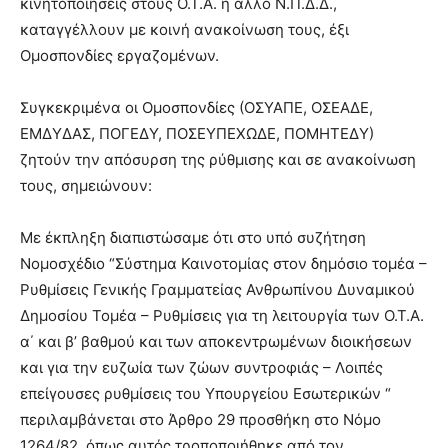
κινητοποιήσεις στους Ο.Τ.Α. ή άλλο Ν.Π.Δ.Δ.,
brandi
καταγγέλλουν με κοινή ανακοίνωση τους, έξι
lyons
Ομοσπονδίες εργαζομένων.
teaches
you
the
Συγκεκριμένα οι Ομοσπονδίες (ΟΣΥΑΠΕ, ΟΣΕΑΔΕ,
meaning
ΕΜΔΥΔΑΣ, ΠΟΓΕΔΥ, ΠΟΣΕΥΠΕΧΩΔΕ, ΠΟΜΗΤΕΔΥ)
of
ζητούν την απόσυρση της ρύθμισης και σε ανακοίνωση
pain.
τους, σημειώνουν:
pornhun
hd
porn
Με έκπληξη διαπιστώσαμε ότι στο υπό συζήτηση
Νομοσχέδιο “Σύστημα Καινοτομίας στον δημόσιο τομέα –
Ρυθμίσεις Γενικής Γραμματείας Ανθρωπίνου Δυναμικού
Δημοσίου Τομέα – Ρυθμίσεις για τη λειτουργία των Ο.Τ.Α.
α΄ και β’ βαθμού και των αποκεντρωμένων διοικήσεων
και για την ευζωία των ζώων συντροφιάς – Λοιπές
επείγουσες ρυθμίσεις του Υπουργείου Εσωτερικών “
περιλαμβάνεται στο Άρθρο 29 προσθήκη στο Νόμο
1264/82, όπως αυτός τροποποιήθηκε από τον