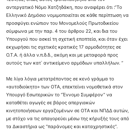
αντεργατικό Νόμο Χατζηδάκη, που αναφέρει ότι :“Το
Ελληνικό Δημόσιο νομιμοποιείται σε κάθε περίπτωση να
προσφύγει ενώπιον του Μονομελούς Πρωτοδικείου
σύμφωνα με την παρ. 4 του άρθρου 22, και δια του
Υπουργού που ασκεί τη σχετική εποπτεία, και όταν έχει
εκχωρήσει τις σχετικές κρατικές 17 αρμοδιότητες σε
Ο.Τ.Α. ή άλλα ν.π.δ.δ., ακόμη και με μεταφορά προς
αυτούς των κατ΄ αντικείμενο αρμόδιων υπαλλήλων. “
Με λίγα λόγια μετατρέποντας σε κενό γράμμα το
«αυτοδιοίκητο» των ΟΤΑ, επεκτείνει νομοθετικά στον
Υπουργό Εσωτερικών το “Έννομο Συμφέρον” να
καταθέτει αγωγές σε βάρος απεργιακών
κινητοποιήσεων εργαζομένων σε ΟΤΑ και ΝΠΔΔ αυτών,
με στόχο να τις απαγορεύει μέσω της κήρυξής τους από
τα Δικαστήρια ως “παράνομες και καταχρηστικές”.