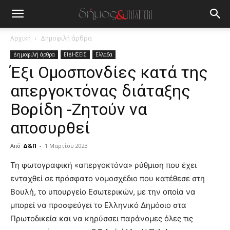
Αρχική
Δημοφιλή άρθρα
Δημοφιλή άρθρα
ΕΙΔΗΣΕΙΣ
Ελλαδα
Έξι Ομοσπονδίες κατά της
απεργοκτόνας διάταξης
Βορίδη -Ζητούν να
αποσυρθεί
Από
Δ&Π
-
1 Μαρτίου 2023
blonde
Τη φωτογραφική «απεργοκτόνα» ρύθμιση που έχει
lesbians
ενταχθεί σε πρόσφατο νομοσχέδιο που κατέθεσε στη
very
Βουλή, το υπουργείο Εσωτερικών, με την οποία να
hot
μπορεί να προσφεύγει το Ελληνικό Δημόσιο στα
cam
show.
Πρωτοδικεία και να κηρύσσει παράνομες όλες τις
desi
xxx