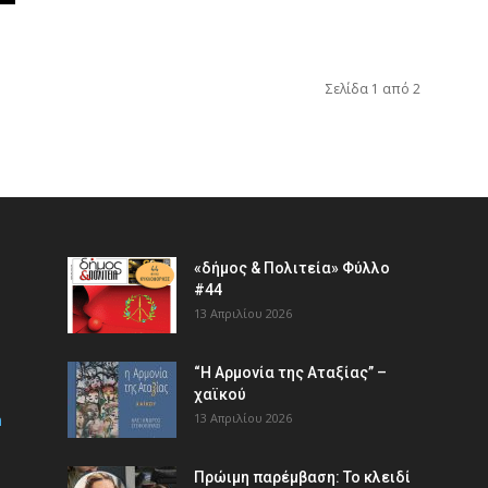
Σελίδα 1 από 2
«δήμος & Πολιτεία» Φύλλο
#44
13 Απριλίου 2026
“Η Αρμονία της Αταξίας” –
χαϊκού
m
13 Απριλίου 2026
Πρώιμη παρέμβαση: Το κλειδί