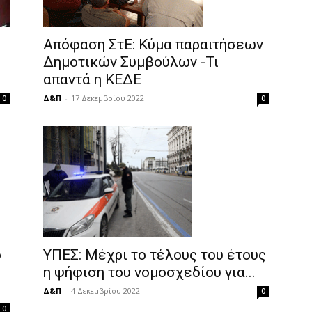
Απόφαση ΣτΕ: Κύμα παραιτήσεων
Δημοτικών Συμβούλων -Τι
απαντά η ΚΕΔΕ
Δ&Π
-
17 Δεκεμβρίου 2022
0
0
ο
ΥΠΕΣ: Μέχρι το τέλους του έτους
η ψήφιση του νομοσχεδίου για...
Δ&Π
-
4 Δεκεμβρίου 2022
0
0