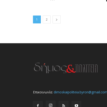
1
2
Επικοινωνία:
dimoskaipoliteia.byron@gmail.co