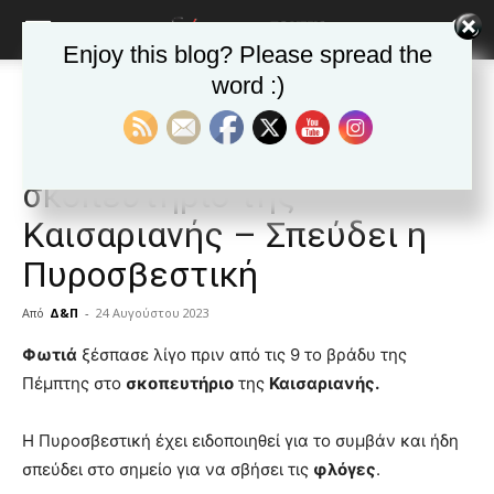
Enjoy this blog? Please spread the
word :)
Αρχική
Δημοφιλή άρθρα
Δημοφιλή άρθρα
ΕΙΔΗΣΕΙΣ
Ελλαδα
ΚΑΙΣΑΡΙΑΝΗ
Νέα της Καισαριανής
Φωτιά τώρα στο
σκοπευτήριο της
Καισαριανής – Σπεύδει η
Πυροσβεστική
Από
Δ&Π
-
24 Αυγούστου 2023
blonde
Φωτιά
ξέσπασε λίγο πριν από τις 9 το βράδυ της
lesbians
Πέμπτης στο
σκοπευτήριο
της
Καισαριανής.
very
hot
Η Πυροσβεστική έχει ειδοποιηθεί για το συμβάν και ήδη
cam
show.
σπεύδει στο σημείο για να σβήσει τις
desi
φλόγες
.
xxx