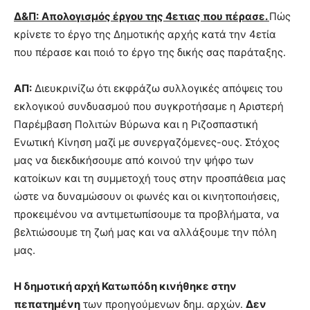
lyons
Δ&Π:
Απολογισμός έργου της 4ετιας που πέρασε.
Πώς
teaches
you
κρίνετε το έργο της Δημοτικής αρχής κατά την 4ετία
the
που πέρασε και ποιό το έργο της δικής σας παράταξης.
meaning
of
ΑΠ:
Διευκρινίζω ότι εκφράζω συλλογικές απόψεις του
pain.
pornhun
εκλογικού συνδυασμού που συγκροτήσαμε η Αριστερή
hd
Παρέμβαση Πολιτών Βύρωνα και η Ριζοσπαστική
porn
Ενωτική Κίνηση μαζί με συνεργαζόμενες-ους. Στόχος
μας να διεκδικήσουμε από κοινού την ψήφο των
κατοίκων και τη συμμετοχή τους στην προσπάθεια μας
ώστε να δυναμώσουν οι φωνές και οι κινητοποιήσεις,
προκειμένου να αντιμετωπίσουμε τα προβλήματα, να
βελτιώσουμε τη ζωή μας και να αλλάξουμε την πόλη
μας.
Η δημοτική αρχή Κατωπόδη κινήθηκε στην
πεπατημένη
των προηγούμενων δημ. αρχών.
Δεν