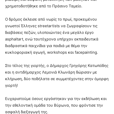
hot
χρηματοδοτήθηκε από το Πράσινο Ταμείο.
cam
show.
desi
xxx
Ο δρόμος έκλεισε από νωρίς το πρωί, προκειμένου
brandi
γνωστοί Έλληνες streetartists να ζωγραφίσουν τις
lyons
διαβάσεις πεζών, υλοποιώντας ένα μεγάλο έργο
teaches
asphaltart, ενώ ταυτόχρονα υπήρχαν εκπαιδευτικά
you
the
διαδραστικά παιχνίδια για παιδιά με θέμα την
meaning
κυκλοφοριακή αγωγή, workshops και facepainting.
of
pain.
Στο τέλος της γιορτής, ο Δήμαρχος Γρηγόρης Κατωπόδης
pornhun
hd
και η αντιδήμαρχος Λεμονιά Κλωνάρη δώρισαν με
porn
κλήρωση, δύο ποδήλατα σε συμμετέχοντες στην όμορφη
γιορτή!
Ευχαριστούμε όσους εργάστηκαν για την εκδήλωση και
την εθελοντική ομάδα του Βύρωνα, που φρόντισε την
ασφαλή διεξαγωγή της.