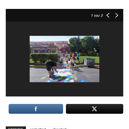
1
του 3