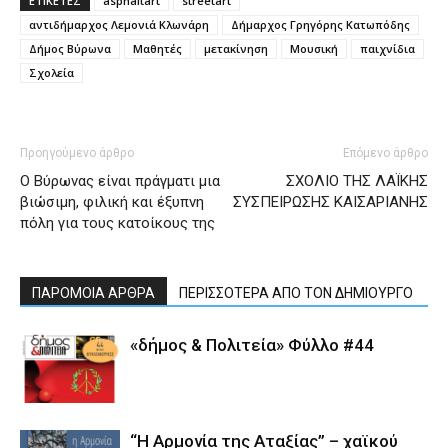
ΕΤΙΚΕΤΕΣ
asphaltart
streetart
αντιδήμαρχος Λεμονιά Κλωνάρη
Δήμαρχος Γρηγόρης Κατωπόδης
Δήμος Βύρωνα
Μαθητές
μετακίνηση
Μουσική
παιχνίδια
Σχολεία
Προηγούμενο άρθρο
Επόμενο άρθρο
Ο Βύρωνας είναι πράγματι μια
ΣΧΟΛΙΟ ΤΗΣ ΛΑΪΚΗΣ
βιώσιμη, φιλική και έξυπνη
ΣΥΣΠΕΙΡΩΣΗΣ ΚΑΙΣΑΡΙΑΝΗΣ
πόλη για τους κατοίκους της
ΠΑΡΟΜΟΙΑ ΑΡΘΡΑ
ΠΕΡΙΣΣΟΤΕΡΑ ΑΠΟ ΤΟΝ ΔΗΜΙΟΥΡΓΟ
«δήμος & Πολιτεία» Φύλλο #44
“Η Αρμονία της Αταξίας” – χαϊκού