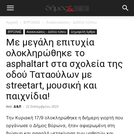
Αρχική
ΒΥΡΩΝΑΣ
Ανακοινώσεις - Δελτία τύπου
ΒΥΡΩΝΑΣ
Ανακοινώσεις - Δελτία τύπου
Δημοφιλή άρθρα
Με μεγάλη επιτυχία
ολοκληρώθηκε το
asphaltart στα σχολεία της
οδού Ταταούλων με
streetart, μουσική και
παιχνίδια!
Από
Δ&Π
-
22 Σεπτεμβρίου 2023
blonde
Την Κυριακή 17/9 ολοκληρώθηκε η διήμερη γιορτή που
lesbians
οργάνωσε ο Δήμος Βύρωνα, ήταν αφιερωμένη στη
very
βιώσιμη και ασφαλή μετακίνηση των μαθητών και