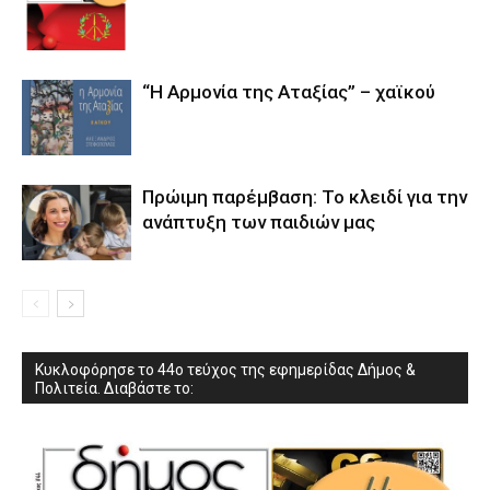
“Η Αρμονία της Αταξίας” – χαϊκού
Πρώιμη παρέμβαση: Το κλειδί για την
ανάπτυξη των παιδιών µας
Κυκλοφόρησε το 44ο τεύχος της εφημερίδας Δήμος &
Πολιτεία. Διαβάστε το: