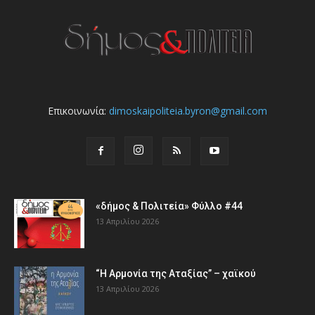
Επικοινωνία:
dimoskaipoliteia.byron@gmail.com
«δήμος & Πολιτεία» Φύλλο #44
13 Απριλίου 2026
“Η Αρμονία της Αταξίας” – χαϊκού
13 Απριλίου 2026