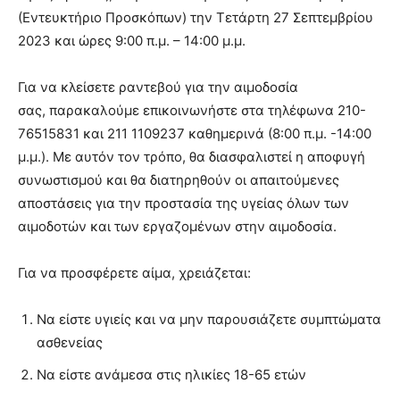
lyons
(Εντευκτήριο Προσκόπων) την Τετάρτη 27 Σεπτεμβρίου
teaches
2023 και ώρες 9:00 π.μ. – 14:00 μ.μ.
you
the
meaning
Για να κλείσετε ραντεβού για την αιμοδοσία
of
σας, παρακαλούμε επικοινωνήστε στα τηλέφωνα 210-
pain.
76515831 και 211 1109237 καθημερινά (8:00 π.μ. -14:00
pornhun
hd
μ.μ.). Με αυτόν τον τρόπο, θα διασφαλιστεί η αποφυγή
porn
συνωστισμού και θα διατηρηθούν οι απαιτούμενες
αποστάσεις για την προστασία της υγείας όλων των
αιμοδοτών και των εργαζομένων στην αιμοδοσία.
Για να προσφέρετε αίμα, χρειάζεται:
Να είστε υγιείς και να μην παρουσιάζετε συμπτώματα
ασθενείας
Να είστε ανάμεσα στις ηλικίες 18-65 ετών