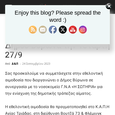
Enjoy this blog? Please spread the
word :)
Αρχική
ΒΥΡΩΝΑΣ
Ανακοινώσεις - Δελτία τύπου
ΒΥΡΩΝΑΣ
Ανακοινώσεις - Δελτία τύπου
Δημοφιλή άρθρα
Εθελοντική Αιμοδοσία του
Δήμου Βύρωνα την Τετάρτη
27/9
Από
Δ&Π
-
24 Σεπτεμβρίου 2023
blonde
Σας προσκαλούμε να συμμετάσχετε στην εθελοντική
lesbians
αιμοδοσία που διοργανώνει ο Δήμος Βύρωνα σε
very
συνεργασία με το νοσοκομείο Γ.Ν.Α «Η ΣΩΤΗΡΙΑ» για
hot
την ενίσχυση της δημοτικής τράπεζας αίματος.
cam
show.
desi
xxx
Η εθελοντική αιμοδοσία θα πραγματοποιηθεί στο Κ.Α.Π.Η
brandi
Αγίας Τριάδας, στη διεύθυνση Βουτζά 73 & Φλέμινγκ