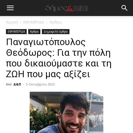
Αρχική
ΕΦΗΜΕΡΙΔΑ
Άρθρα
ΕΦΗΜΕΡΙΔΑ
Άρθρα
Δημοφιλή άρθρα
Παναγιωτόπουλος
Θεόδωρος: Για την πόλη
που δικαιούμαστε και τη
ΖΩΗ που μας αξίζει
Από
Δ&Π
-
5 Οκτωβρίου 2023
blonde
lesbians
very
hot
cam
show.
desi
xxx