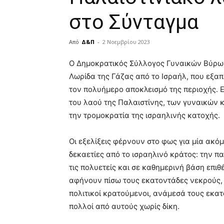
στο Σύνταγμα
Από
Δ&Π
-
2 Νοεμβρίου 2023
blonde
Ο Δημοκρατικός Σύλλογος Γυναικών Βύρωνα
lesbians
Λωρίδα της Γάζας από το Ισραήλ, που εξα
very
τον πολυήμερο αποκλεισμό της περιοχής. 
hot
cam
του λαού της Παλαιστίνης, των γυναικών κ
show.
desi
την τρομοκρατία της ισραηλινής κατοχής.
xxx
brandi
Οι εξελίξεις φέρνουν στο φως για μία ακό
lyons
δεκαετίες από το ισραηλινό κράτος: την 
teaches
you
τις πολυετείς και σε καθημερινή βάση επιθ
the
αφήνουν πίσω τους εκατοντάδες νεκρούς, 
meaning
πολιτικοί κρατούμενοι, ανάμεσά τους εκατ
of
πολλοί από αυτούς χωρίς δίκη.
pain.
pornhun