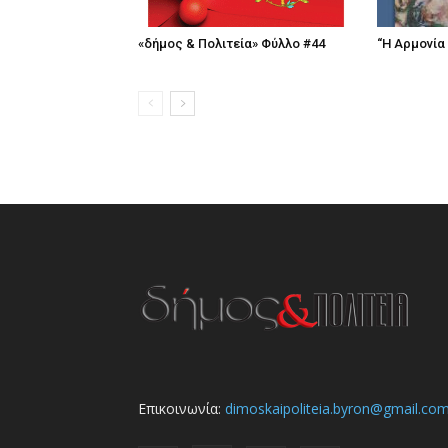
«δήμος & Πολιτεία» Φύλλο #44
“Η Αρμονία
Επικοινωνία:
dimoskaipoliteia.byron@gmail.co