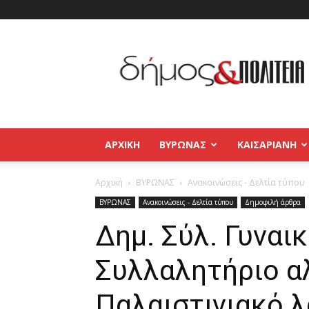
Δήμος
και
Πολιτεία
Βύρωνας
–
Καισαριανή
–
ΑΡΧΙΚΉ
ΒΥΡΩΝΑΣ
ΚΑΙΣΑΡΙΑΝΗ
Παγκράτι
Αρχική
ΒΥΡΩΝΑΣ
Ανακοινώσεις - Δελτία τύπου
ΒΥΡΩΝΑΣ
Ανακοινώσεις - Δελτία τύπου
Δημοφιλή άρθρα
Δημ. Σύλ. Γυναι
Συλλαλητήριο α
Παλαιστινιακό λ