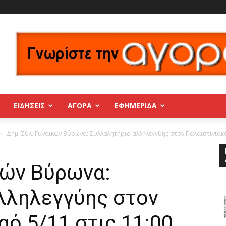
ΕΙΔΗΣΕΙΣ
ΑΓΟΡΑ
ΕΦΗΜΕΡΊΔΑ
Δημ. Σύλ. Γυναικών Βύρωνα: Συλλαλητήριο αλληλεγγύης στον Παλαιστινιακό 
κών Βύρωνα:
λληλεγγύης στον
αό 5/11 στις 11:00