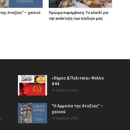
 της Αταξίας” – χαϊκού
Πρώιμη παρέμβαση: Το κλειδί για
την ανάπτυξη των παιδιών µας
«δήμος & Πολιτεία» Φύλλο
#44
13 Απριλίου 2026
“Η Αρμονία της Αταξίας” –
χαϊκού
m
13 Απριλίου 2026