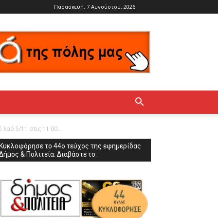
Παρασκευή, 7 Αυγούστου, 2026
λαό 5/11 στις 11:00...
Κυκλοφόρησε το 44ο τεύχος της εφημερίδας
Δήμος & Πολιτεία. Διαβάστε το: