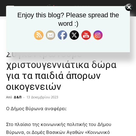
Enjoy this blog? Please spread the
word :)
Αρχική
ΒΥΡΩΝΑΣ
Ανακοινώσεις - Δελτία τύπου
ΒΥΡΩΝΑΣ
Ανακοινώσεις - Δελτία τύπου
Δημοφιλή άρθρα
Τα νέα της Πόλης
Δημ.Βύρωνα:
Συγκεντρώνουμε
χριστουγεννιάτικα δώρα
για τα παιδιά άπορων
οικογενειών
Από
Δ&Π
-
13 Δεκεμβρίου 2023
blonde
Ο Δήμος Βύρωνα αναφέρει:
lesbians
very
Στο πλαίσιο της κοινωνικής πολιτικής του Δήμου
hot
Βύρωνα, οι Δομές Βασικών Αγαθών «Κοινωνικό
cam