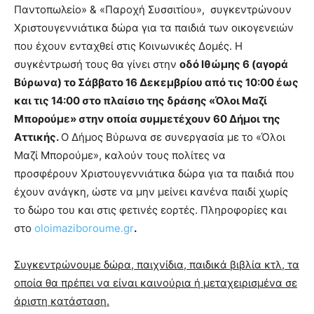
show.
Παντοπωλείο» & «Παροχή Συσσιτίου», συγκεντρώνουν
desi
xxx
Χριστουγεννιάτικα δώρα για τα παιδιά των οικογενειών
brandi
που έχουν ενταχθεί στις Κοινωνικές Δομές. Η
lyons
συγκέντρωσή τους θα γίνει στην
οδό Ιθώμης 6 (αγορά
teaches
Βύρωνα) το Σάββατο 16 Δεκεμβρίου από τις 10:00 έως
you
the
και τις 14:00 στο πλαίσιο της δράσης «Όλοι Μαζί
meaning
Μπορούμε» στην οποία συμμετέχουν 60 Δήμοι της
of
Αττικής.
Ο Δήμος Βύρωνα σε συνεργασία με το «Όλοι
pain.
Μαζί Μπορούμε», καλούν τους πολίτες να
pornhun
hd
προσφέρουν Χριστουγεννιάτικα δώρα για τα παιδιά που
porn
έχουν ανάγκη, ώστε να μην μείνει κανένα παιδί χωρίς
το δώρο του και στις φετινές εορτές. Πληροφορίες και
στο
oloimaziboroume.gr
.
Συγκεντρώνουμε δώρα, παιχνίδια, παιδικά βιβλία κτλ, τα
οποία θα πρέπει να είναι καινούρια ή μεταχειρισμένα σε
άριστη κατάσταση.