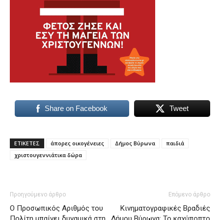
Share on Facebook
Tweet
ΕΤΙΚΕΤΕΣ
άπορες οικογένειες
Δήμος Βύρωνα
παιδιά
χριστουγεννιάτικα δώρα
Προηγούμενο άρθρο
Επόμενο άρθρο
Ο Προσωπικός Αριθμός του
Κινηματογραφικές Βραδιές
Πολίτη μπαίνει δυναμικά στη
Δήμου Βύρωνα: Το καχύποπτο