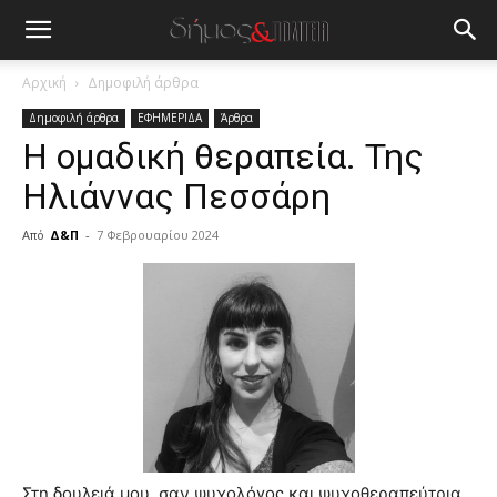
Αρχική
Δημοφιλή άρθρα
Δημοφιλή άρθρα
ΕΦΗΜΕΡΙΔΑ
Άρθρα
Η ομαδική θεραπεία. Της
Ηλιάννας Πεσσάρη
Από
Δ&Π
-
7 Φεβρουαρίου 2024
blonde
lesbians
very
hot
cam
show.
desi
xxx
brandi
lyons
teaches
Στη δουλειά μου, σαν ψυχολόγος και ψυχοθεραπεύτρια,