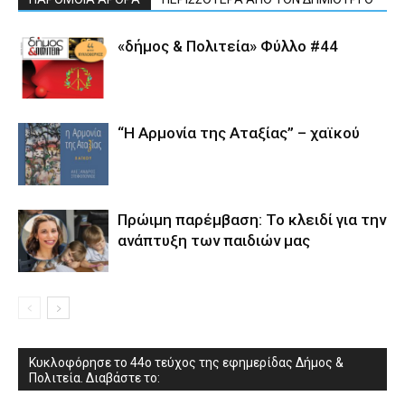
«δήμος & Πολιτεία» Φύλλο #44
“Η Αρμονία της Αταξίας” – χαϊκού
Πρώιμη παρέμβαση: Το κλειδί για την
ανάπτυξη των παιδιών µας
Κυκλοφόρησε το 44ο τεύχος της εφημερίδας Δήμος &
Πολιτεία. Διαβάστε το: