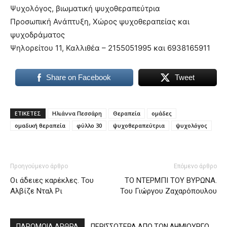
Ψυχολόγος, βιωματική ψυχοθεραπεύτρια
Προσωπική Ανάπτυξη, Χώρος ψυχοθεραπείας και
ψυχοδράματος
Ψηλορείτου 11, Καλλιθέα – 2155051995 και 6938165911
Share on Facebook
Tweet
ΕΤΙΚΕΤΕΣ
Ηλιάννα Πεσσάρη
Θεραπεία
ομάδες
ομαδική θεραπεία
φύλλο 30
ψυχοθεραπεύτρια
ψυχολόγος
Προηγούμενο άρθρο
Επόμενο άρθρο
Οι άδειες καρέκλες. Του
ΤΟ ΝΤΕΡΜΠΙ ΤΟΥ ΒΥΡΩΝΑ.
Αλβίζε Νταλ Ρι
Του Γιώργου Ζαχαρόπουλου
ΠΑΡΟΜΟΙΑ ΑΡΘΡΑ
ΠΕΡΙΣΣΟΤΕΡΑ ΑΠΟ ΤΟΝ ΔΗΜΙΟΥΡΓΟ