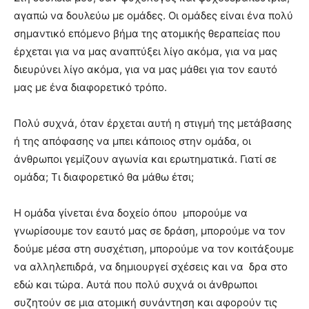
you
αγαπώ να δουλεύω με ομάδες. Οι ομάδες είναι ένα πολύ
the
σημαντικό επόμενο βήμα της ατομικής θεραπείας που
meaning
of
έρχεται για να μας αναπτύξει λίγο ακόμα, για να μας
pain.
διευρύνει λίγο ακόμα, για να μας μάθει για τον εαυτό
pornhun
μας με ένα διαφορετικό τρόπο.
hd
porn
Πολύ συχνά, όταν έρχεται αυτή η στιγμή της μετάβασης
ή της απόφασης να μπει κάποιος στην ομάδα, οι
άνθρωποι γεμίζουν αγωνία και ερωτηματικά. Γιατί σε
ομάδα; Τι διαφορετικό θα μάθω έτσι;
Η ομάδα γίνεται ένα δοχείο όπου μπορούμε να
γνωρίσουμε τον εαυτό μας σε δράση, μπορούμε να τον
δούμε μέσα στη συσχέτιση, μπορούμε να τον κοιτάξουμε
να αλληλεπιδρά, να δημιουργεί σχέσεις και να δρα στο
εδώ και τώρα. Αυτά που πολύ συχνά οι άνθρωποι
συζητούν σε μια ατομική συνάντηση και αφορούν τις