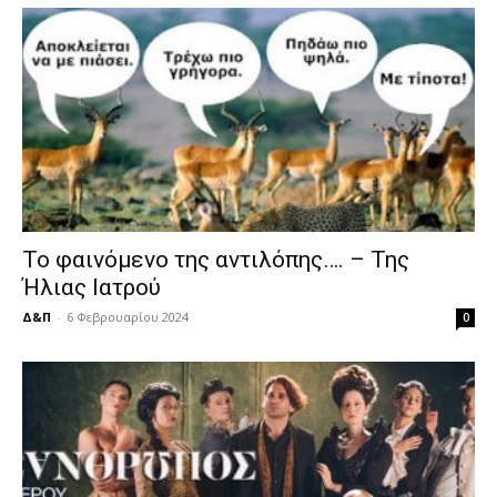
Το φαινόμενο της αντιλόπης…. – Της
Ήλιας Ιατρού
Δ&Π
-
6 Φεβρουαρίου 2024
0