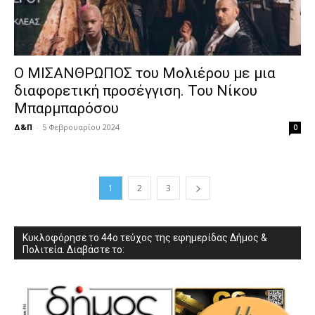
Ο ΜΙΣΑΝΘΡΩΠΟΣ του Μολιέρου με μια
διαφορετική προσέγγιση. Του Νίκου
Μπαρμπαρόσου
Δ&Π
-
5 Φεβρουαρίου 2024
0
1
2
3
Κυκλοφόρησε το 44ο τεύχος της εφημερίδας Δήμος &
Πολιτεία. Διαβάστε το: