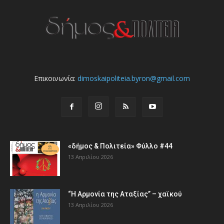
Επικοινωνία:
dimoskaipoliteia.byron@gmail.com
«δήμος & Πολιτεία» Φύλλο #44
13 Απριλίου 2026
“Η Αρμονία της Αταξίας” – χαϊκού
13 Απριλίου 2026