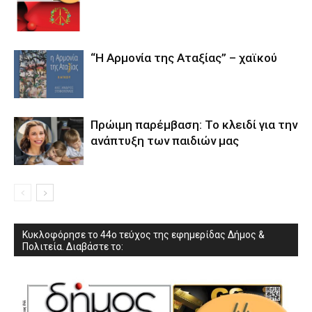
“Η Αρμονία της Αταξίας” – χαϊκού
Πρώιμη παρέμβαση: Το κλειδί για την
ανάπτυξη των παιδιών µας
Κυκλοφόρησε το 44ο τεύχος της εφημερίδας Δήμος &
Πολιτεία. Διαβάστε το: