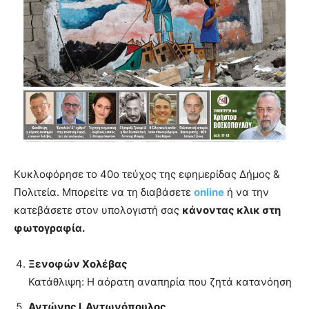
you
the
meaning
of
pain.
pornhun
hd
porn
Κυκλοφόρησε το 40ο τεύχος της εφημερίδας Δήμος &
Πολιτεία. Μπορείτε να τη διαβάσετε
online
ή να την
κατεβάσετε στον υπολογιστή σας
κάνοντας κλικ στη
φωτογραφία.
Ξενοφών Χολέβας
Κατάθλιψη: Η αόρατη αναπηρία που ζητά κατανόηση
Αντώνης Ι. Αντωνόπουλος