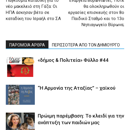
Παγκόσμια καταδίκη για το
Ενάργεια Βυρωνιώτες: Πότε
νέο μακελειό στη Γάζα: Οι
θα ολοκληρωθούν οι
ΗΠΑ άσκησαν βέτο σε
εργασίες επισκευής στον 8ο
καταδίκη του Ισραήλ στο ΣΑ
Παιδικό Σταθμό και το 13ο
Νηπιαγωγείο Βύρωνα;
ΠΑΡΟΜΟΙΑ ΑΡΘΡΑ
ΠΕΡΙΣΣΟΤΕΡΑ ΑΠΟ ΤΟΝ ΔΗΜΙΟΥΡΓΟ
«δήμος & Πολιτεία» Φύλλο #44
“Η Αρμονία της Αταξίας” – χαϊκού
Πρώιμη παρέμβαση: Το κλειδί για την
ανάπτυξη των παιδιών µας