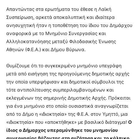
brandi
Απαντώντας στα ερωτήματα του έθεσε η Λαϊκή
lyons
Συσπείρωση, αρκετά αποκαλυπτική και ιδιαίτερα
teaches
ανησυχητική ήταν η τοποθέτηση του ίδιου του Δημάρχου
you
the
αναφορικά με το Μνημόνιο Συνεργασίας και
meaning
Αλληλοκατανόησης μεταξύ Φιλοδασικής Ένωσης
of
Αθηνών (Φ.Ε.Α.) και Δήμου Βύρωνα.
pain.
pornhun
hd
Θυμίζουμε ότι το συγκεκριμένο μνημόνιο υπεγράφη
porn
μετά από εισήγηση της προηγούμενης δημοτικής αρχής
την οποία υπερψήφισαν και δημοτικοί σύμβουλοι της
τότε αντιπολίτευσης συμπεριλαμβανομένων και
εκλεγμένων της σημερινής Δημοτικής Αρχής. Πρόκειται
για ένα μνημόνιο στο οποίο ουσιαστικά αναγνωρίζεται
από το Δήμο η «ιδιοκτησία» της Φ.Ε.Α. στον Υμηττό, μια
«ιδιοκτησία» που «αποκτήθηκε» με βασιλικό διάταγμα!
Ο
ίδιος ο Δήμαρχος υπεραμύνθηκε του μνημονίου
συνεργασίας βάζοντας στη συζήτηση και το κάλπικο