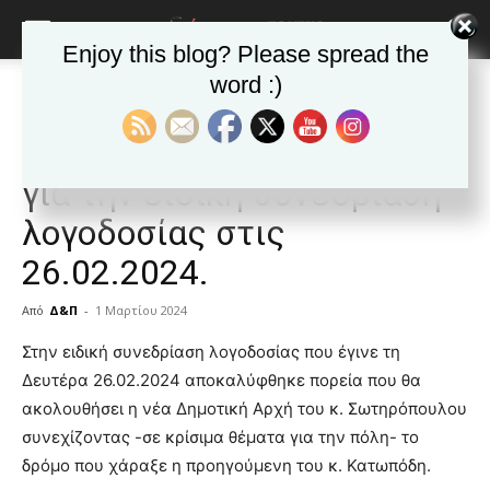
Enjoy this blog? Please spread the
word :)
Αρχική
ΒΥΡΩΝΑΣ
Ανακοινώσεις - Δελτία τύπου
ΒΥΡΩΝΑΣ
Ανακοινώσεις - Δελτία τύπου
Δημοφιλή άρθρα
Λ.Σ Βύρωνα: Δελτίο Τύπου
για την ειδική συνεδρίαση
λογοδοσίας στις
26.02.2024.
Από
Δ&Π
-
1 Μαρτίου 2024
blonde
Στην ειδική συνεδρίαση λογοδοσίας που έγινε τη
lesbians
Δευτέρα 26.02.2024 αποκαλύφθηκε πορεία που θα
very
ακολουθήσει η νέα Δημοτική Αρχή του κ. Σωτηρόπουλου
hot
συνεχίζοντας -σε κρίσιμα θέματα για την πόλη- το
cam
show.
δρόμο που χάραξε η προηγούμενη του κ. Κατωπόδη.
desi
xxx