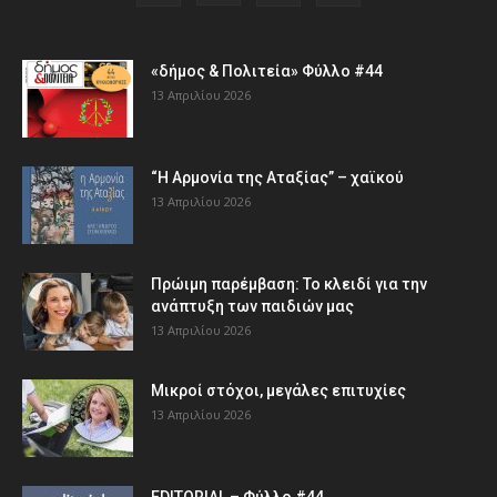
«δήμος & Πολιτεία» Φύλλο #44
13 Απριλίου 2026
“Η Αρμονία της Αταξίας” – χαϊκού
13 Απριλίου 2026
Πρώιμη παρέμβαση: Το κλειδί για την
ανάπτυξη των παιδιών µας
13 Απριλίου 2026
Μικροί στόχοι, μεγάλες επιτυχίες
13 Απριλίου 2026
EDITORIAL – Φύλλο #44