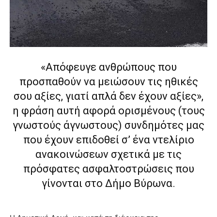
lyons
teaches
you
the
meaning
of
pain.
«Απόφευγε ανθρώπους που
pornhun
προσπαθούν να μειώσουν τις ηθικές
hd
porn
σου αξίες, γιατί απλά δεν έχουν αξίες»,
η φράση αυτή αφορά ορισμένους (τους
γνωστούς άγνωστους) συνδημότες μας
που έχουν επιδοθεί σ’ ένα ντελίριο
ανακοινώσεων σχετικά με τις
πρόσφατες ασφαλτοστρώσεις που
γίνονται στο Δήμο Βύρωνα.