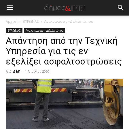
Αρχική
ΒΥΡΩΝΑΣ
Ανακοινώσεις - Δελτία τύπου
ΒΥΡΩΝΑΣ
Ανακοινώσεις - Δελτία τύπου
Απάντηση από την Τεχνική
Υπηρεσία για τις εν
εξελίξει ασφαλτοστρώσεις
Από
Δ&Π
-
1 Απριλίου 2020
blonde
lesbians
very
hot
cam
show.
desi
xxx
brandi