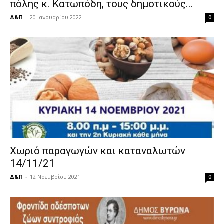
πόλης κ. Κατωπόδη, τους δημοτικούς...
Δ&Π
-
20 Ιανουαρίου 2022
0
Χωριό παραγωγών και καταναλωτών
14/11/21
Δ&Π
-
12 Νοεμβρίου 2021
0