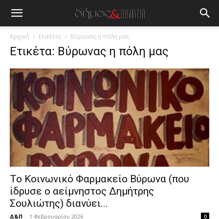
blonde
lesbians
very
hot
Αρχική
Ετικέτες
Βύρωνας η πόλη μας
cam
Ετικέτα: Βύρωνας η πόλη μας
show.
desi
xxx
brandi
lyons
teaches
you
the
meaning
of
pain.
pornhun
hd
Το Κοινωνικό Φαρμακείο Βύρωνα (που
porn
ίδρυσε ο αείμνηστος Δημήτρης
Σουλιώτης) διανύει...
Δ&Π
-
1 Φεβρουαρίου 2026
0