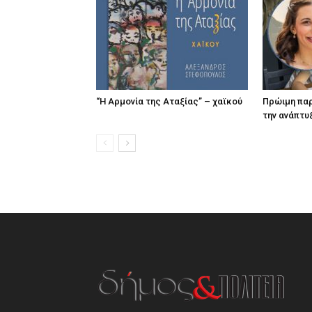
“Η Αρμονία της Αταξίας” – χαϊκού
Πρώιμη παρ
την ανάπτυ