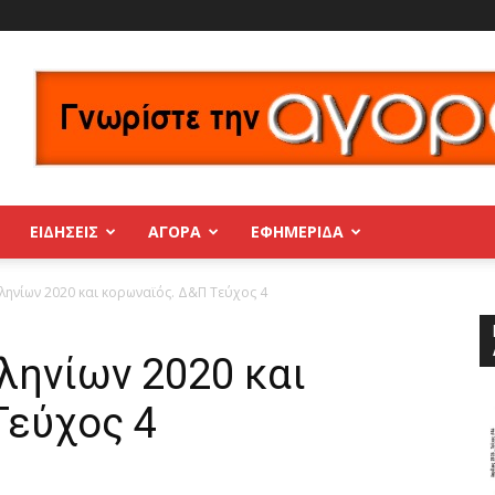
ΕΙΔΗΣΕΙΣ
ΑΓΟΡΑ
ΕΦΗΜΕΡΊΔΑ
ηνίων 2020 και κορωναϊός. Δ&Π Τεύχος 4
ληνίων 2020 και
Τεύχος 4