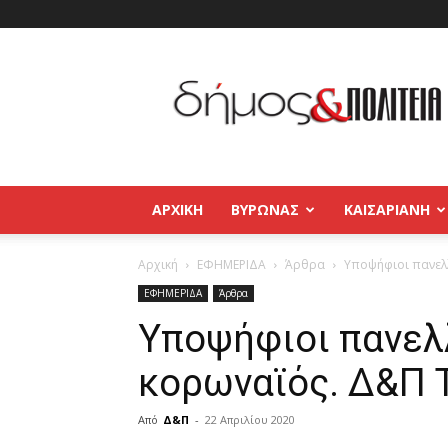
Δήμος
και
Πολιτεία
Βύρωνας
–
Καισαριανή
–
ΑΡΧΙΚΉ
ΒΥΡΩΝΑΣ
ΚΑΙΣΑΡΙΑΝΗ
Παγκράτι
Αρχική
ΕΦΗΜΕΡΙΔΑ
Άρθρα
Υποψήφιοι πανελλ
ΕΦΗΜΕΡΙΔΑ
Άρθρα
Υποψήφιοι πανελ
κορωναϊός. Δ&Π 
Από
Δ&Π
-
22 Απριλίου 2020