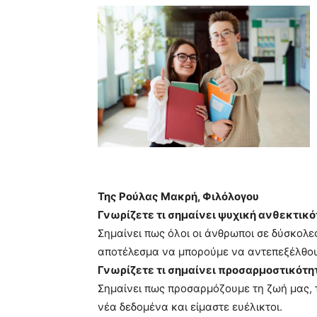
blonde
lesbians
very
hot
cam
show.
desi
xxx
brandi
lyons
teaches
you
the
meaning
Της Ρούλας Μακρή, Φιλόλογου
of
pain.
Γνωρίζετε τι σημαίνει ψυχική ανθεκτικό
pornhun
Σημαίνει πως όλοι οι άνθρωποι σε δύσκολ
hd
αποτέλεσμα να μπορούμε να αντεπεξέλθου
porn
Γνωρίζετε τι σημαίνει προσαρμοστικότη
Σημαίνει πως προσαρμόζουμε τη ζωή μας, 
νέα δεδομένα και είμαστε ευέλικτοι.