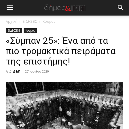
Αρχική
ΕΙΔΗΣΕΙΣ
Κόσμος
ΕΙΔΗΣΕΙΣ
Κόσμος
«Σύμπαν 25»: Ένα από τα
πιο τρομακτικά πειράματα
της επιστήμης!
Από
Δ&Π
-
27 Ιουνίου 2020
blonde
lesbians
very
hot
cam
show.
desi
xxx
brandi