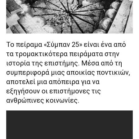
lyons
teaches
you
the
meaning
of
pain.
Το πείραμα «Σύμπαν 25» είναι ένα από
pornhun
τα τρομακτικότερα πειράματα στην
hd
porn
ιστορία της επιστήμης. Μέσα από τη
συμπεριφορά μιας αποικίας ποντικιών,
αποτελεί μια απόπειρα για να
εξηγήσουν οι επιστήμονες τις
ανθρώπινες κοινωνίες.