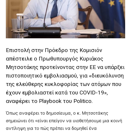
lyons
teaches
you
the
meaning
of
pain.
pornhun
Επιστολή στην Πρόεδρο της Κομισιόν
hd
porn
απέστειλε ο Πρωθυπουργός Κυριάκος
Μητσοτάκης προτείνοντας στην ΕΕ να υπάρξει
πιστοποιητικό εμβολιασμού, για «διευκόλυνση
της ελεύθερης κυκλοφορίας των ατόμων που
έχουν εμβολιαστεί κατά του COVID-19»,
αναφέρει το Playbook του Politico.
Όπως αναφέρει το δημοσίευμα, ο κ. Μητσοτάκης
σημειώνει ότι «είναι επείγον να υιοθετήσουμε μια κοινή
αντίληψη για το πώς πρέπει να δομηθεί ένα