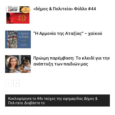
«δήμος & Πολιτεία» Φύλλο #44
“Η Αρμονία της Αταξίας” – χαϊκού
Πρώιμη παρέμβαση: Το κλειδί για την
ανάπτυξη των παιδιών µας
Κυκλοφόρησε το 44ο τεύχος της εφημερίδας Δήμος &
Πολιτεία. Διαβάστε το: