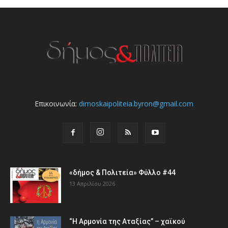
Επικοινωνία:
dimoskaipoliteia.byron@gmail.com
«δήμος & Πολιτεία» Φύλλο #44
13 Απριλίου 2026
“Η Αρμονία της Αταξίας” – χαϊκού