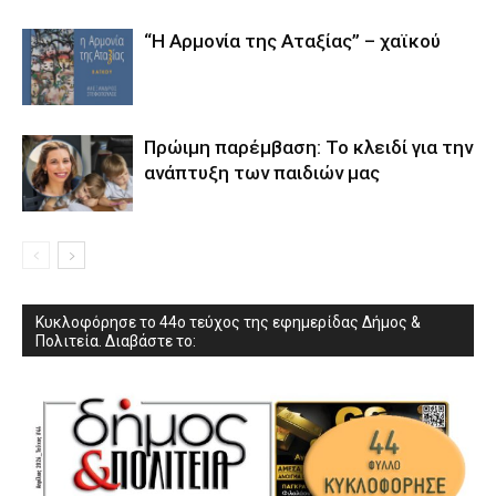
“Η Αρμονία της Αταξίας” – χαϊκού
Πρώιμη παρέμβαση: Το κλειδί για την
ανάπτυξη των παιδιών µας
Κυκλοφόρησε το 44ο τεύχος της εφημερίδας Δήμος &
Πολιτεία. Διαβάστε το: