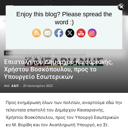
Enjoy this blog? Please spread the
Αρχική
Δημοφιλή άρθρα
word :)
Δημοφιλή άρθρα
ΚΑΙΣΑΡΙΑΝΗ
Νέα της Καισαριανής
Επιστολή του Δημάρχου Καισαριανής,
Χρήστου Βοσκόπουλου, προς το
Υπουργείο Εσωτερικών
Από
Δ&Π
-
20 Ιανουαρίου 2022
blonde
lesbians
Προς ενημέρωση όλων των πολιτών, αναρτούμε εδώ την
very
τελευταία επιστολή του Δημάρχου Καισαριανής,
hot
Χρήστου Βοσκόπουλου, προς τον Υπουργό Εσωτερικών
cam
κο Μ. Βορίδη και τον Αναπληρωτή Υπουργό, κο Στ.
show.
desi