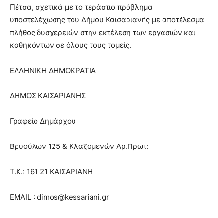
xxx
Πέτσα, σχετικά με το τεράστιο πρόβλημα
brandi
υποστελέχωσης του Δήμου Καισαριανής με αποτέλεσμα
lyons
πλήθος δυσχερειών στην εκτέλεση των εργασιών και
teaches
καθηκόντων σε όλους τους τομείς.
you
the
meaning
ΕΛΛΗΝΙΚΗ ΔΗΜΟΚΡΑΤΙΑ
of
pain.
ΔΗΜΟΣ ΚΑΙΣΑΡΙΑΝΗΣ
pornhun
hd
porn
Γραφείο Δημάρχου
Βρυούλων 125 & Κλαζομενών Αρ.Πρωτ:
Τ.Κ.: 161 21 ΚΑΙΣΑΡΙΑΝΗ
EMAIL : dimos@kessariani.gr