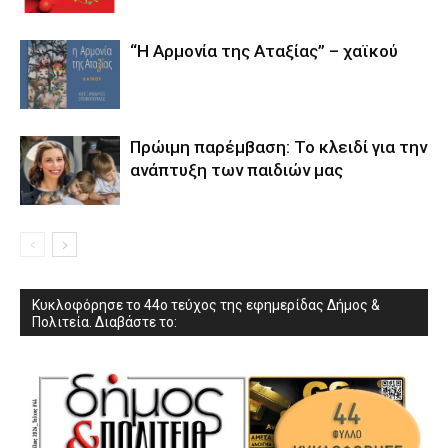
“Η Αρμονία της Αταξίας” – χαϊκού
Πρώιμη παρέμβαση: Το κλειδί για την
ανάπτυξη των παιδιών µας
Κυκλοφόρησε το 44ο τεύχος της εφημερίδας Δήμος &
Πολιτεία. Διαβάστε το: