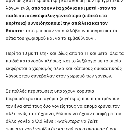
αρνήσεις και περισσότερη κατανόηση των πραγματικών
λόγων ενώ,
από τα εννέα χρόνια και μετά -όταν το
παιδί και ο εγκέφαλος γενικότερα (ειδικά στα
κορίτσια) συνειδητοποιεί την απώλεια και τον
θάνατο-
τότε μπορούν να συλλάβουν πραγματικά τα
αίτια του χωρισμού και να τα εμβαθύνουν .
Περί τα 10 με 11 έτη- και ιδίως από τα 11 και μετά, όλα τα
παιδιά κατανοούν πλήρως και το λεξιλόγιο με το οποίο
εκφέρεται ο χωρισμός αλλά και κάποιους ουσιαστικούς
λόγους που συνέβαλαν στον χωρισμό των γονέων.
Σε πολλές περιπτώσεις υπάρχουν κορίτσια
(περισσότερο) και αγόρια (λιγότερο) που παροτρύνουν
τον ένα από τους δυο γονείς τους να απομακρύνει τον
άλλο ενώ, ταυτόχρονα, θέλουν να έχουν επαφή με τον
άλλο γονέα αλλά λένε : «
καλύτερα να ζείτε
χωριστά
γιατί νομίζω ότι και εσύ και ο μπαμπάς ή και