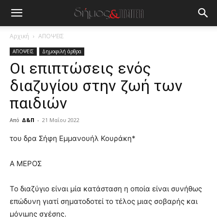
Αρχική
ΑΠΟΨΕΙΣ
ΑΠΟΨΕΙΣ
Δημοφιλή άρθρα
Oι επιπτώσεις ενός
διαζυγίου στην ζωή των
παιδιών
Από
Δ&Π
-
21 Μαΐου 2022
blonde
του δρα Σήφη Εμμανουήλ Κουράκη*
lesbians
very
Α ΜΕΡΟΣ
hot
cam
show.
Το διαζύγιο είναι μία κατάσταση η οποία είναι συνήθως
desi
xxx
επώδυνη γιατί σηματοδοτεί το τέλος μιας σοβαρής και
brandi
μόνιμης σχέσης.