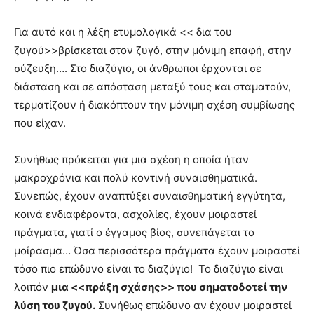
lyons
teaches
Για αυτό και η λέξη ετυμολογικά << δια του
you
the
ζυγού>>βρίσκεται στον ζυγό, στην μόνιμη επαφή, στην
meaning
σύζευξη…. Στο διαζύγιο, οι άνθρωποι έρχονται σε
of
διάσταση και σε απόσταση μεταξύ τους και σταματούν,
pain.
τερματίζουν ή διακόπτουν την μόνιμη σχέση συμβίωσης
pornhun
hd
που είχαν.
porn
Συνήθως πρόκειται για μια σχέση η οποία ήταν
μακροχρόνια και πολύ κοντινή συναισθηματικά.
Συνεπώς, έχουν αναπτύξει συναισθηματική εγγύτητα,
κοινά ενδιαφέροντα, ασχολίες, έχουν μοιραστεί
πράγματα, γιατί ο έγγαμος βίος, συνεπάγεται το
μοίρασμα… Όσα περισσότερα πράγματα έχουν μοιραστεί
τόσο πιο επώδυνο είναι το διαζύγιο! Το διαζύγιο είναι
λοιπόν
μια <<πράξη σχάσης>> που σηματοδοτεί την
λύση του ζυγού.
Συνήθως επώδυνο αν έχουν μοιραστεί