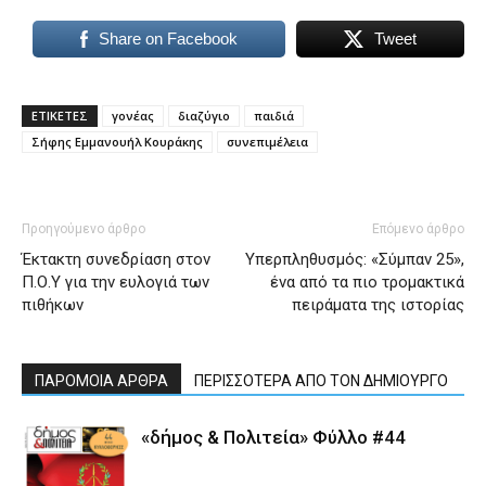
Share on Facebook
Tweet
ΕΤΙΚΕΤΕΣ
γονέας
διαζύγιο
παιδιά
Σήφης Εμμανουήλ Κουράκης
συνεπιμέλεια
Προηγούμενο άρθρο
Επόμενο άρθρο
Έκτακτη συνεδρίαση στον
Υπερπληθυσμός: «Σύμπαν 25»,
Π.Ο.Υ για την ευλογιά των
ένα από τα πιο τρομακτικά
πιθήκων
πειράματα της ιστορίας
ΠΑΡΟΜΟΙΑ ΑΡΘΡΑ
ΠΕΡΙΣΣΟΤΕΡΑ ΑΠΟ ΤΟΝ ΔΗΜΙΟΥΡΓΟ
«δήμος & Πολιτεία» Φύλλο #44