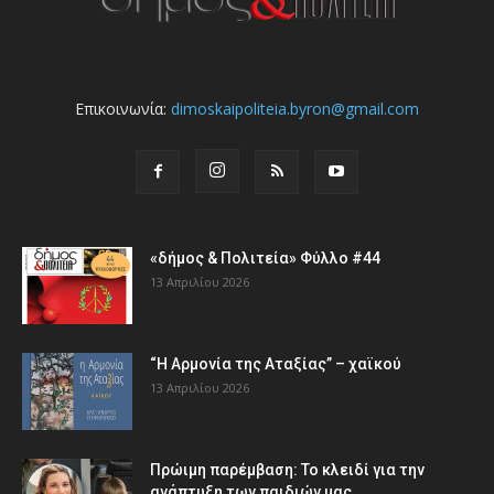
Επικοινωνία:
dimoskaipoliteia.byron@gmail.com
«δήμος & Πολιτεία» Φύλλο #44
13 Απριλίου 2026
“Η Αρμονία της Αταξίας” – χαϊκού
13 Απριλίου 2026
Πρώιμη παρέμβαση: Το κλειδί για την
ανάπτυξη των παιδιών µας