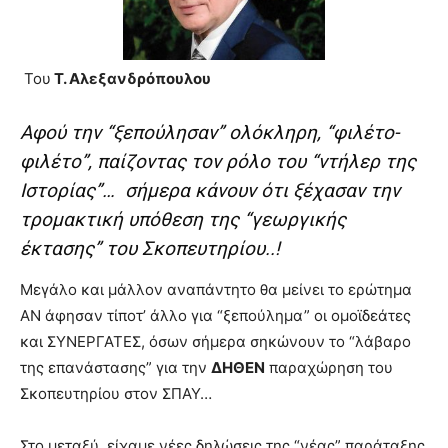
brandi
lyons
teaches
Του
Τ. Αλεξανδρόπουλου
you
the
meaning
Αφού την “ξεπούλησαν” ολόκληρη, “φιλέτο-
of
φιλέτο”, παίζοντας τον ρόλο του “ντήλερ της
pain.
pornhun
Ιστορίας”… σήμερα κάνουν ότι ξέχασαν την
hd
τρομακτική υπόθεση της “γεωργικής
porn
έκτασης” του Σκοπευτηρίου..!
Μεγάλο και μάλλον αναπάντητο θα μείνει το ερώτημα
ΑΝ άφησαν τίποτ’ άλλο για “ξεπούλημα” οι ομοϊδεάτες
και ΣΥΝΕΡΓΑΤΕΣ, όσων σήμερα σηκώνουν το “λάβαρο
της επανάστασης” για την
ΔΗΘΕΝ
παραχώρηση του
Σκοπευτηρίου στον ΣΠΑΥ…
Στο μεταξύ, είχαμε νέες δηλώσεις της “νέας” παράταξης