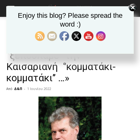
Enjoy this blog? Please spread the
word :)
Αρχική
ΕΦΗΜΕΡΙΔΑ
Άρθρα
ΕΦΗΜΕΡΙΔΑ
Άρθρα
Δημοφιλή άρθρα
«Δηλώνουμε ότι δεν
‘’ξεπουλάμε’’ την
Καισαριανή ‘’κομματάκι-
κομματάκι’’ …»
Από
Δ&Π
-
1 Ιουνίου 2022
blonde
lesbians
very
hot
cam
show.
desi
xxx