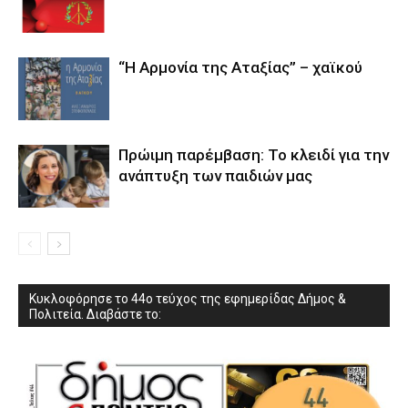
“Η Αρμονία της Αταξίας” – χαϊκού
Πρώιμη παρέμβαση: Το κλειδί για την
ανάπτυξη των παιδιών µας
Κυκλοφόρησε το 44ο τεύχος της εφημερίδας Δήμος &
Πολιτεία. Διαβάστε το: