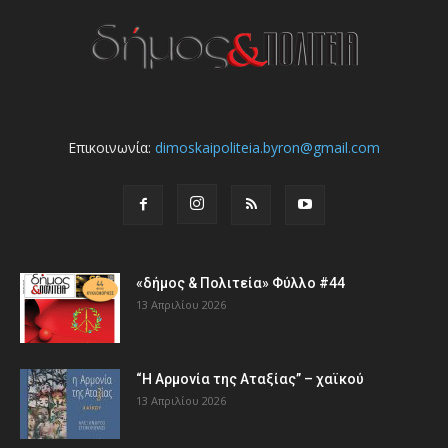
Επικοινωνία:
dimoskaipoliteia.byron@gmail.com
«δήμος & Πολιτεία» Φύλλο #44
13 Απριλίου 2026
“Η Αρμονία της Αταξίας” – χαϊκού
13 Απριλίου 2026