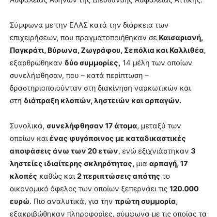
xxx
brandi
Σύμφωνα με την ΕΛΑΣ κατά την διάρκεια των
lyons
επιχειρήσεων, που πραγματοποιήθηκαν σε
Καισαριανή,
teaches
Παγκράτι, Βύρωνα, Ζωγράφου, Σεπόλια και Καλλιθέα
,
you
the
εξαρθρώθηκαν
δύο συμμορίες,
14 μέλη των οποίων
meaning
συνελήφθησαν, που – κατά περίπτωση –
of
δραστηριοποιούνταν στη διακίνηση ναρκωτικών και
pain.
στη
διάπραξη κλοπών, ληστειών και αρπαγών.
pornhun
hd
porn
Συνολικά,
συνελήφθησαν 17 άτομα
, μεταξύ των
οποίων και
ένας φυγόποινος με καταδικαστικές
αποφάσεις άνω των 20 ετών
, ενώ εξιχνιάστηκαν
3
ληστείες ιδιαίτερης σκληρότητας,
μια
αρπαγή, 17
κλοπές
καθώς και
2 περιπτώσεις απάτης
το
οικονομικό όφελος των οποίων ξεπερνάει τις
120.000
ευρώ
. Πιο αναλυτικά, για την
πρώτη συμμορία
,
εξακριβώθηκαν πληροφορίες, σύμφωνα με τις οποίας τα