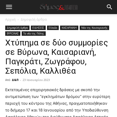
Αρχική
Δημοφιλή άρθρα
Δημοφιλή άρθρα
ΕΙΔΗΣΕΙΣ
Ελλαδα
ΚΑΙΣΑΡΙΑΝΗ
Νέα της Καισαριανής
ΒΥΡΩΝΑΣ
Τα νέα της Πόλης
Χτύπημα σε δύο συμμορίες
σε Βύρωνα, Καισαριανή,
Παγκράτι, Ζωγράφου,
Σεπόλια, Καλλιθέα
Από
Δ&Π
-
23 Ιανουαρίου 2023
blonde
Εκτεταμένες επιχειρησιακές δράσεις με σκοπό την
lesbians
αντιμετώπιση των “εγκλημάτων δρόμου” στην ευρύτερη
very
περιοχή του κέντρου της Αθήνας, πραγματοποιήθηκαν
hot
το διήμερο 17 και 18 Ιανουαρίου από την Υποδιεύθυνση
cam
show.
Ασφάλειας Αθηνών της Διεύθυνσης Ασφάλειας Αττικής.
desi