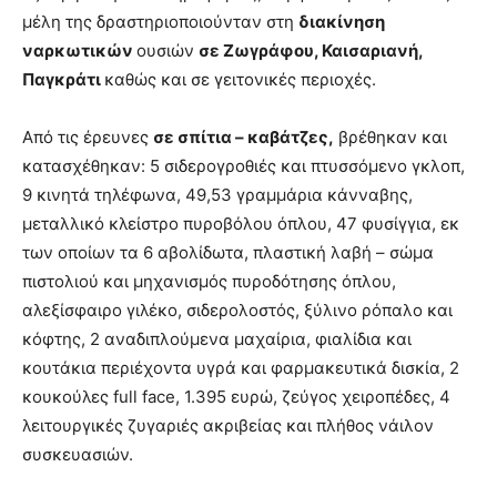
μέλη της δραστηριοποιούνταν στη
διακίνηση
ναρκωτικών
ουσιών
σε Ζωγράφου, Καισαριανή,
Παγκράτι
καθώς και σε γειτονικές περιοχές.
Από τις έρευνες
σε σπίτια – καβάτζες,
βρέθηκαν και
κατασχέθηκαν: 5 σιδερογροθιές και πτυσσόμενο γκλοπ,
9 κινητά τηλέφωνα, 49,53 γραμμάρια κάνναβης,
μεταλλικό κλείστρο πυροβόλου όπλου, 47 φυσίγγια, εκ
των οποίων τα 6 αβολίδωτα, πλαστική λαβή – σώμα
πιστολιού και μηχανισμός πυροδότησης όπλου,
αλεξίσφαιρο γιλέκο, σιδερολοστός, ξύλινο ρόπαλο και
κόφτης, 2 αναδιπλούμενα μαχαίρια, φιαλίδια και
κουτάκια περιέχοντα υγρά και φαρμακευτικά δισκία, 2
κουκούλες full face, 1.395 ευρώ, ζεύγος χειροπέδες, 4
λειτουργικές ζυγαριές ακριβείας και πλήθος νάιλον
συσκευασιών.