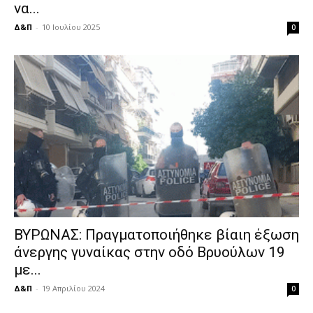
να...
Δ&Π
-
10 Ιουλίου 2025
0
ΒΥΡΩΝΑΣ: Πραγματοποιήθηκε βίαιη έξωση
άνεργης γυναίκας στην οδό Βρυούλων 19
με...
Δ&Π
-
19 Απριλίου 2024
0