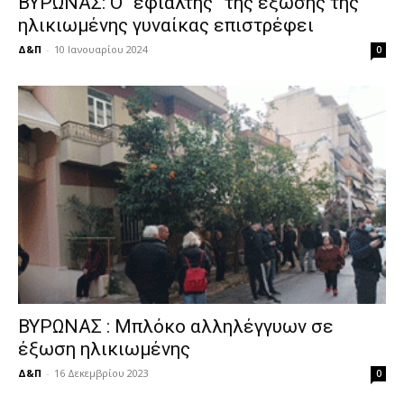
ΒΥΡΩΝΑΣ: Ο “εφιάλτης” της έξωσης της
ηλικιωμένης γυναίκας επιστρέφει
Δ&Π
-
10 Ιανουαρίου 2024
0
ΒΥΡΩΝΑΣ : Μπλόκο αλληλέγγυων σε
έξωση ηλικιωμένης
Δ&Π
-
16 Δεκεμβρίου 2023
0