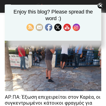
blonde
lesbians
Enjoy this blog? Please spread the
very
hot
word :)
Αρχική
Ετικέτες
έξωση
cam
Ετικέτα: έξωση
show.
desi
xxx
brandi
lyons
teaches
you
the
meaning
of
pain.
pornhun
hd
porn
ΑΡ.ΠΑ: Έξωση επιχειρείται στον Καρέα, οι
συγκεντρωμένοι κάτοικοι φραγμός για