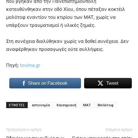
που βγήκαν από την Πανεπιστημιούπολη
brandi
κατευθύνθηκαν στην οδό Χίου, όπου πέταξαν κοκτέιλ
lyons
μολότοφ εναντίον του κτιρίου των ΜΑΤ, χωρίς να
teaches
υπάρξουν τραυματισμοί ή υλικές ζημιές.
you
the
meaning
Στη συνέχεια διαλύθηκαν χωρίς να δοθεί συνέχεια. Δεν
of
αναφέρθηκαν προσαγωγές ούτε συλλήψεις.
pain.
pornhun
hd
Πηγή:
tovima.gr
porn
Share on Facebook
Tweet
ΕΤΙΚΕΤΕΣ
αστυνομία
Καισαριανή
ΜΑΤ
Μολότοφ
Προηγούμενο άρθρο
Επόμενο άρθρο