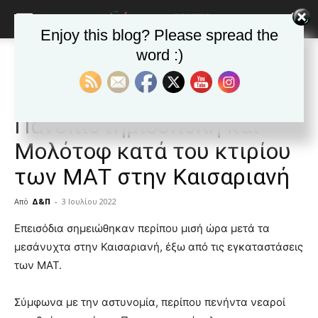
Enjoy this blog? Please spread the
word :)
Αρχική
Δημοφιλή άρθρα
Δημοφιλή άρθρα
ΚΑΙΣΑΡΙΑΝΗ
Νέα της Καισαριανής
Επεισόδια στην
Πανεπιστημιούπολη και
Μολότοφ κατά του κτιρίου
των ΜΑΤ στην Καισαριανή
Από
Δ&Π
-
3 Ιουλίου 2022
blonde
Επεισόδια σημειώθηκαν περίπου μισή ώρα μετά τα
lesbians
μεσάνυχτα στην Καισαριανή, έξω από τις εγκαταστάσεις
very
των ΜΑΤ.
hot
cam
show.
Σύμφωνα με την αστυνομία, περίπου πενήντα νεαροί
desi
xxx