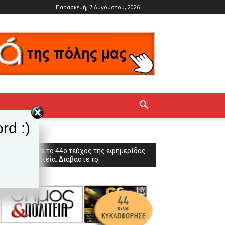
Παρασκευή, 7 Αυγούστου, 2026
rd :)
Κυκλοφόρησε το 44ο τεύχος της εφημερίδας
Δήμος & Πολιτεία. Διαβάστε το: