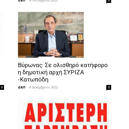
Δ&Π
-
4 Οκτωβρίου 2023
0
Βύρωνας: Σε ολισθηρό κατήφορο
η δημοτική αρχή ΣΥΡΙΖΑ
-Κατωπόδη
Δ&Π
-
8 Δεκεμβρίου 2022
0
0