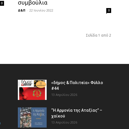
συμβούλια
0
Δ&Π
-
22 Ιουνίου 2022
0
Σελίδα 1 από 2
«δήμος & Πολιτεία» Φύλλο
#44
13 Απριλίου 2026
“Η Αρμονία της Αταξίας” –
χαϊκού
m
13 Απριλίου 2026