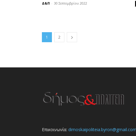
Δ&Π
-
30 Σεπτεμβρίου 2022
1
2
Επικοινωνία:
dimoskaipoliteia.byron@gmail.co